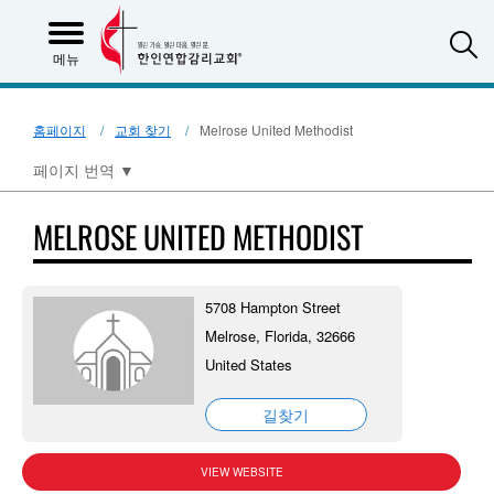
S
메뉴
홈페이지
교회 찾기
Melrose United Methodist
페이지 번역
▼
MELROSE UNITED METHODIST
5708 Hampton Street
Melrose, Florida, 32666
United States
길찾기
VIEW WEBSITE