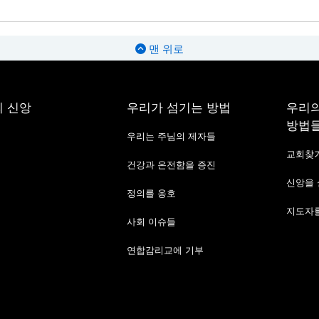
맨 위로
 신앙
우리가 섬기는 방법
우리의
방법
우리는 주님의 제자들
교회찾
건강과 온전함을 증진
신앙을
정의를 옹호
지도자를
사회 이슈들
연합감리교에 기부