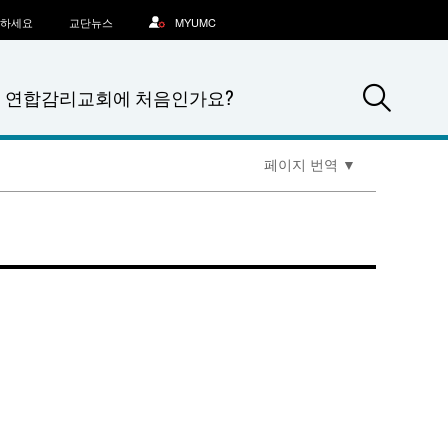
문하세요
교단뉴스
MYUMC
Sea
연합감리교회에 처음인가요?
페이지 번역
▼