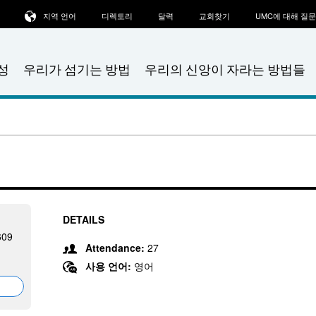
지역 언어
디렉토리
달력
교회찾기
UMC에 대해 질
성
우리가 섬기는 방법
우리의 신앙이 자라는 방법들
DETAILS
609
Attendance:
27
사용 언어:
영어