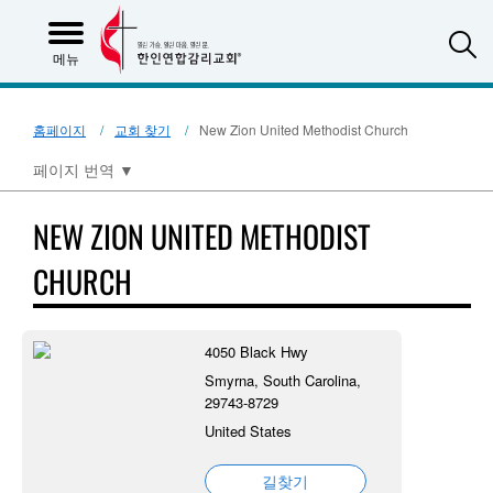
S
메뉴
홈페이지
교회 찾기
New Zion United Methodist Church
페이지 번역
▼
NEW ZION UNITED METHODIST
CHURCH
4050 Black Hwy
Smyrna, South Carolina,
29743-8729
United States
길찾기