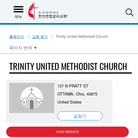
S
메뉴
홈페이지
교회 찾기
Trinity United Methodist Church
페이지 번역
▼
TRINITY UNITED METHODIST CHURCH
137 N PRATT ST
OTTAWA, Ohio, 45875
United States
길찾기
VIEW WEBSITE