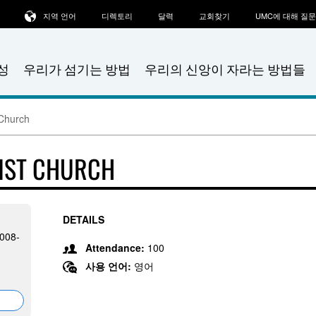
지역 언어
디렉토리
달력
교회찾기
UMC에 대해 질
성
우리가 섬기는 방법
우리의 신앙이 자라는 방법들
 Church
DIST CHURCH
DETAILS
8008-
Attendance:
100
사용 언어:
영어