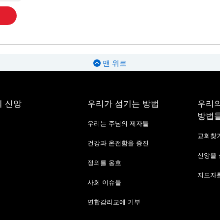
맨 위로
 신앙
우리가 섬기는 방법
우리의
방법
우리는 주님의 제자들
교회찾
건강과 온전함을 증진
신앙을
정의를 옹호
지도자를
사회 이슈들
연합감리교에 기부