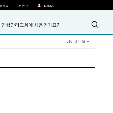
문하세요
교단뉴스
MYUMC
Sea
연합감리교회에 처음인가요?
페이지 번역
▼