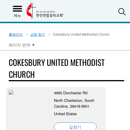
S
메뉴
홈페이지
교회 찾기
Cokesbury United Methodist Church
페이지 번역
▼
COKESBURY UNITED METHODIST
CHURCH
4990 Dorchester Rd
North Charleston, South
Carolina, 29418-5601
United States
길찾기