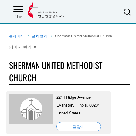
S
메뉴
홈페이지
교회 찾기
Sherman United Methodist Church
페이지 번역
▼
SHERMAN UNITED METHODIST
CHURCH
2214 Ridge Avenue
Evanston, Illinois, 60201
United States
길찾기