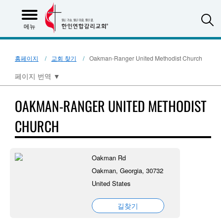
S
메뉴
홈페이지
교회 찾기
Oakman-Ranger United Methodist Church
페이지 번역
▼
OAKMAN-RANGER UNITED METHODIST
CHURCH
Oakman Rd
Oakman, Georgia, 30732
United States
길찾기