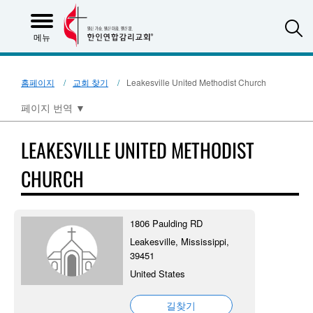
S
메뉴
홈페이지
교회 찾기
Leakesville United Methodist Church
페이지 번역
▼
LEAKESVILLE UNITED METHODIST
CHURCH
1806 Paulding RD
Leakesville, Mississippi,
39451
United States
길찾기