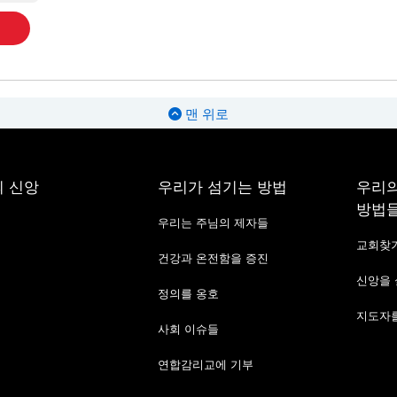
맨 위로
 신앙
우리가 섬기는 방법
우리의
방법
우리는 주님의 제자들
교회찾
건강과 온전함을 증진
신앙을
정의를 옹호
지도자를
사회 이슈들
연합감리교에 기부