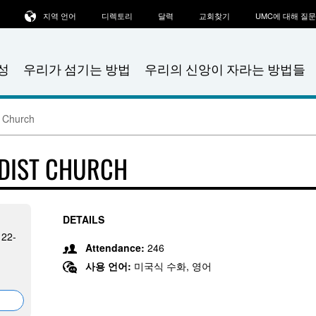
지역 언어
디렉토리
달력
교회찾기
UMC에 대해 질
성
우리가 섬기는 방법
우리의 신앙이 자라는 방법들
 Church
DIST CHURCH
DETAILS
122-
Attendance:
246
사용 언어:
미국식 수화, 영어