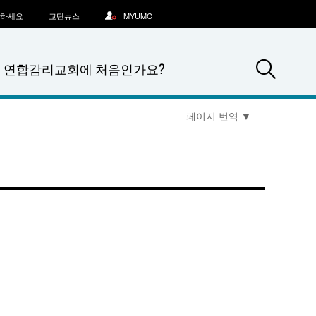
문하세요
교단뉴스
MYUMC
Sea
연합감리교회에 처음인가요?
페이지 번역
▼