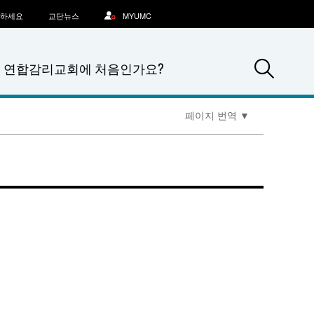
문하세요
교단뉴스
MYUMC
Sea
연합감리교회에 처음인가요?
페이지 번역
▼