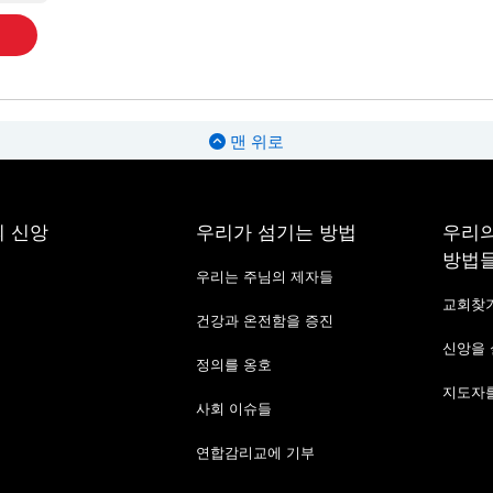
맨 위로
 신앙
우리가 섬기는 방법
우리의
방법
우리는 주님의 제자들
교회찾
건강과 온전함을 증진
신앙을
정의를 옹호
지도자를
사회 이슈들
연합감리교에 기부