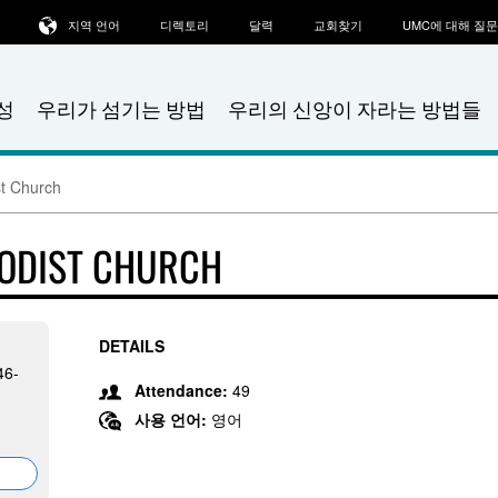
지역 언어
디렉토리
달력
교회찾기
UMC에 대해 질
성
우리가 섬기는 방법
우리의 신앙이 자라는 방법들
t Church
ODIST CHURCH
DETAILS
46-
Attendance:
49
사용 언어:
영어