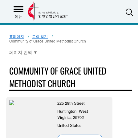
S
메뉴
홈페이지
교회 찾기
Community of Grace United Methodist Church
페이지 번역
▼
COMMUNITY OF GRACE UNITED
METHODIST CHURCH
225 28th Street
Huntington, West
Virginia, 25702
United States