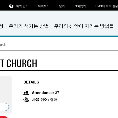
지역 언어
디렉토리
달력
교회찾기
UMC에 대해 질
성
우리가 섬기는 방법
우리의 신앙이 자라는 방법들
urch
ST CHURCH
DETAILS
Attendance:
37
사용 언어:
영어