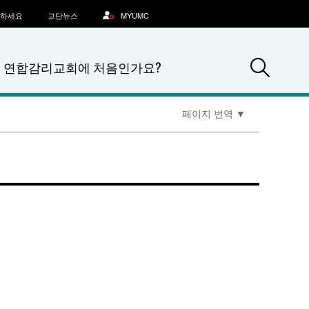
문하세요
교단뉴스
MYUMC
Sea
연합감리교회에 처음인가요?
페이지 번역
▼