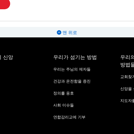
맨 위로
 신앙
우리가 섬기는 방법
우리의
방법
우리는 주님의 제자들
교회찾
건강과 온전함을 증진
신앙을
정의를 옹호
지도자를
사회 이슈들
연합감리교에 기부