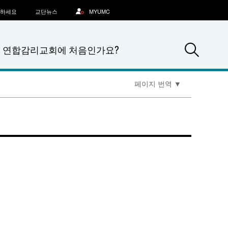
문하세요
교단뉴스
MYUMC
Sea
연합감리교회에 처음인가요?
페이지 번역
▼