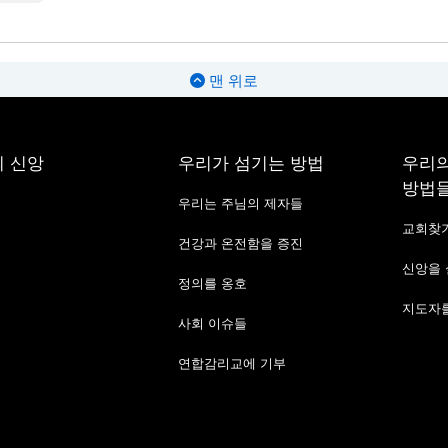
맨 위로
 신앙
우리가 섬기는 방법
우리의
방법
우리는 주님의 제자들
교회찾
건강과 온전함을 증진
신앙을
정의를 옹호
지도자를
사회 이슈들
연합감리교에 기부