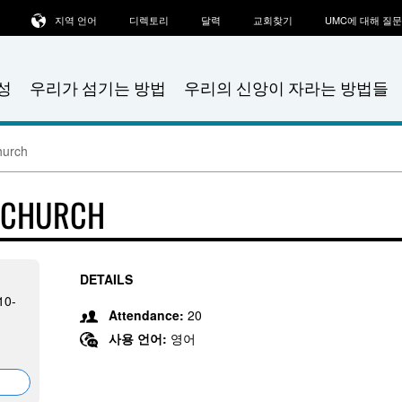
지역 언어
디렉토리
달력
교회찾기
UMC에 대해 질
성
우리가 섬기는 방법
우리의 신앙이 자라는 방법들
hurch
T CHURCH
DETAILS
10-
Attendance:
20
사용 언어:
영어