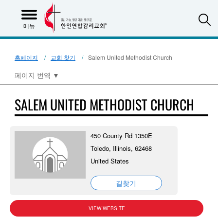
S
메뉴
홈페이지
교회 찾기
Salem United Methodist Church
페이지 번역
▼
SALEM UNITED METHODIST CHURCH
450 County Rd 1350E
Toledo, Illinois, 62468
United States
길찾기
VIEW WEBSITE