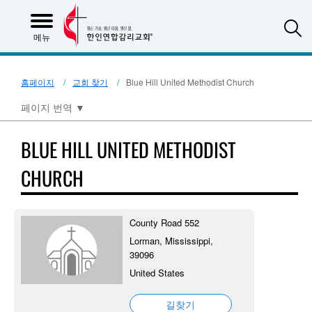
S
메뉴
홈페이지
교회 찾기
Blue Hill United Methodist Church
페이지 번역
▼
BLUE HILL UNITED METHODIST
CHURCH
County Road 552
Lorman, Mississippi,
39096
United States
길찾기