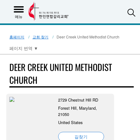
S
메뉴
홈페이지
교회 찾기
Deer Creek United Methodist Church
페이지 번역
▼
DEER CREEK UNITED METHODIST
CHURCH
2729 Chestnut Hill RD
Forest Hill, Maryland,
21050
United States
길찾기