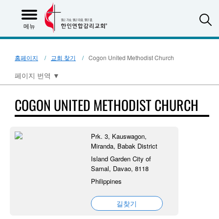
S
메뉴
홈페이지
교회 찾기
Cogon United Methodist Church
페이지 번역
▼
COGON UNITED METHODIST CHURCH
Prk. 3, Kauswagon,
Miranda, Babak District
Island Garden City of
Samal, Davao, 8118
Philippines
길찾기