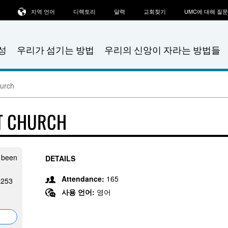
지역 언어
디렉토리
달력
교회찾기
UMC에 대해 질
성
우리가 섬기는 방법
우리의 신앙이 자라는 방법들
hurch
ST CHURCH
s been
DETAILS
Attendance:
165
0253
사용 언어:
영어