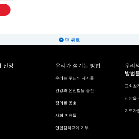
맨 위로
 신앙
우리가 섬기는 방법
우리의
방법
우리는 주님의 제자들
교회찾
건강과 온전함을 증진
신앙을
정의를 옹호
지도자를
사회 이슈들
연합감리교에 기부