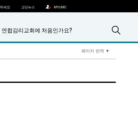
문하세요
교단뉴스
MYUMC
Sea
연합감리교회에 처음인가요?
페이지 번역
▼