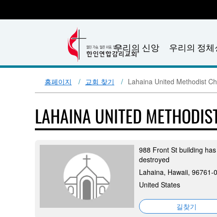
우리의 신앙
우리의 정체
홈페이지
교회 찾기
Lahaina United Methodist C
LAHAINA UNITED METHODI
988 Front St building ha
destroyed
Lahaina, Hawaii, 96761-
United States
길찾기