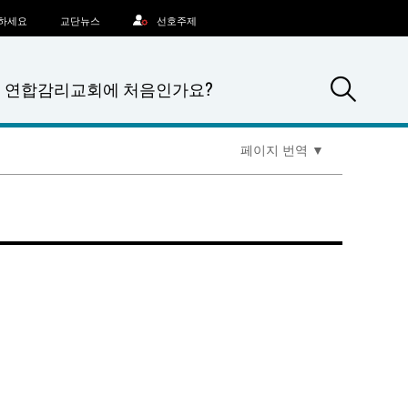
문하세요
교단뉴스
선호주제
Sea
연합감리교회에 처음인가요?
페이지 번역
▼