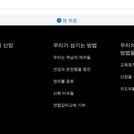
맨 위로
 신앙
우리가 섬기는 방법
우리의
방법
우리는 주님의 제자들
교회찾
건강과 온전함을 증진
신앙을
정의를 옹호
지도자를
사회 이슈들
연합감리교에 기부