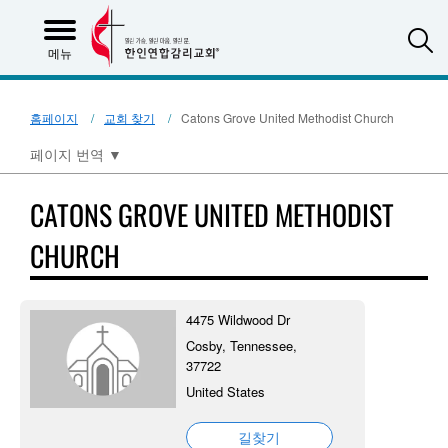
S
메뉴
홈페이지
교회 찾기
Catons Grove United Methodist Church
페이지 번역
▼
CATONS GROVE UNITED METHODIST
CHURCH
4475 Wildwood Dr
Cosby, Tennessee,
37722
United States
길찾기