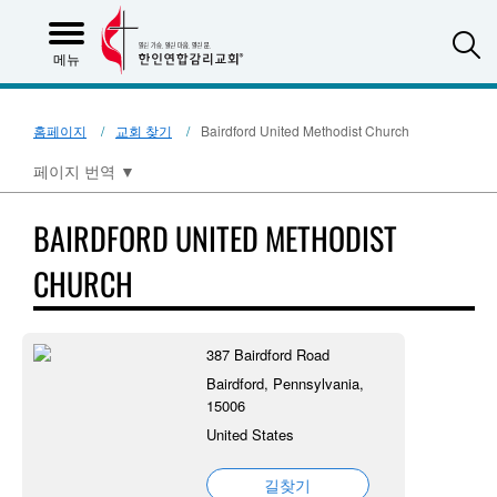
S
메뉴
홈페이지
교회 찾기
Bairdford United Methodist Church
페이지 번역
▼
BAIRDFORD UNITED METHODIST
CHURCH
387 Bairdford Road
Bairdford, Pennsylvania,
15006
United States
길찾기