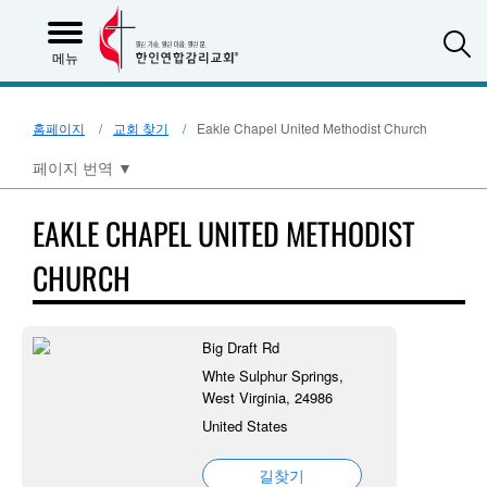
S
메뉴
홈페이지
교회 찾기
Eakle Chapel United Methodist Church
페이지 번역
▼
EAKLE CHAPEL UNITED METHODIST
CHURCH
Big Draft Rd
Whte Sulphur Springs,
West Virginia, 24986
United States
길찾기