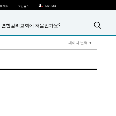
문하세요
교단뉴스
MYUMC
Sea
연합감리교회에 처음인가요?
페이지 번역
▼