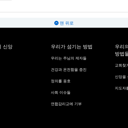
맨 위로
 신앙
우리가 섬기는 방법
우리의
방법
우리는 주님의 제자들
교회찾
건강과 온전함을 증진
신앙을
정의를 옹호
지도자를
사회 이슈들
연합감리교에 기부