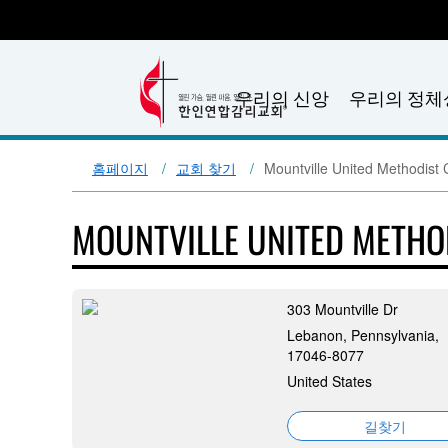
우리의 신앙
우리의 정체
홈페이지
교회 찾기
Mountville United Methodist
MOUNTVILLE UNITED METH
303 Mountville Dr
Lebanon, Pennsylvania,
17046-8077
United States
길찾기