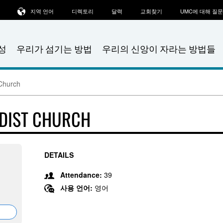
지역 언어
디렉토리
달력
교회찾기
UMC에 대해 질
성
우리가 섬기는 방법
우리의 신앙이 자라는 방법들
 Church
ODIST CHURCH
DETAILS
Attendance:
39
사용 언어:
영어