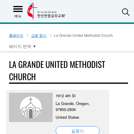
S
메뉴
홈페이지
교회 찾기
La Grande United Methodist Church
페이지 번역
▼
LA GRANDE UNITED METHODIST
CHURCH
1612 4th St
La Grande, Oregon,
97850-2506
United States
길찾기