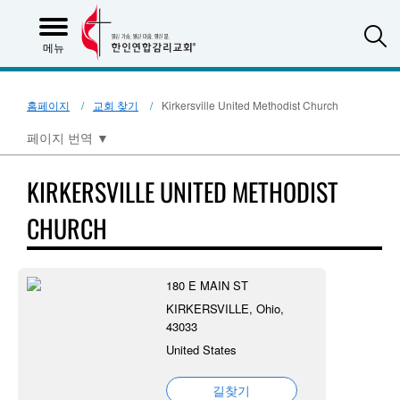
S
메뉴
홈페이지
교회 찾기
Kirkersville United Methodist Church
페이지 번역
▼
KIRKERSVILLE UNITED METHODIST
CHURCH
180 E MAIN ST
KIRKERSVILLE, Ohio,
43033
United States
길찾기