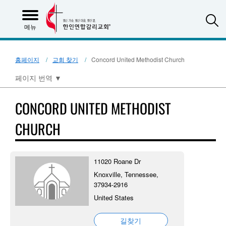
S
메뉴
홈페이지
교회 찾기
Concord United Methodist Church
페이지 번역
▼
CONCORD UNITED METHODIST
CHURCH
11020 Roane Dr
Knoxville, Tennessee,
37934-2916
United States
길찾기