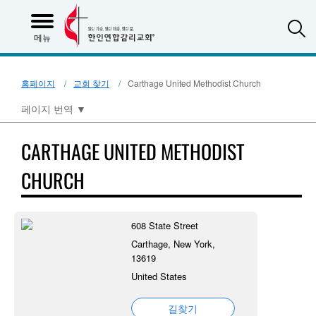
S
메뉴
홈페이지
교회 찾기
Carthage United Methodist Church
페이지 번역
▼
CARTHAGE UNITED METHODIST
CHURCH
608 State Street
Carthage, New York,
13619
United States
길찾기