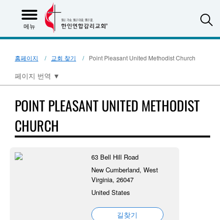
S
메뉴
홈페이지
교회 찾기
Point Pleasant United Methodist Church
페이지 번역
▼
POINT PLEASANT UNITED METHODIST
CHURCH
63 Bell Hill Road
New Cumberland, West
Virginia, 26047
United States
길찾기