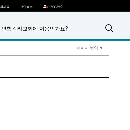
문하세요
교단뉴스
MYUMC
Sea
연합감리교회에 처음인가요?
페이지 번역
▼