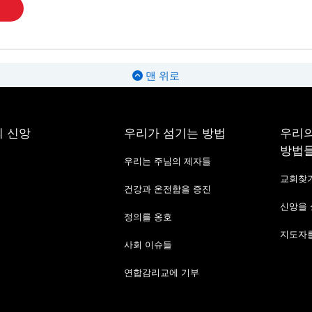
맨 위로
 신앙
우리가 섬기는 방법
우리의
방법
우리는 주님의 제자들
교회찾
건강과 온전함을 증진
신앙을
정의를 옹호
지도자를
사회 이슈들
연합감리교에 기부