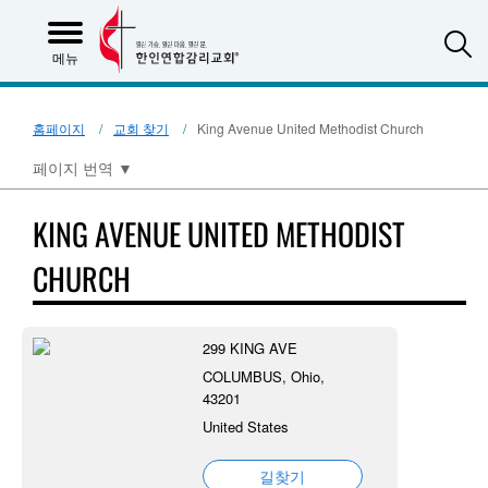
S
메뉴
홈페이지
교회 찾기
King Avenue United Methodist Church
페이지 번역
▼
KING AVENUE UNITED METHODIST
CHURCH
299 KING AVE
COLUMBUS, Ohio,
43201
United States
길찾기