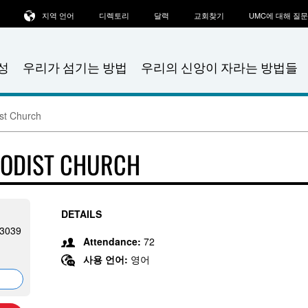
지역 언어
디렉토리
달력
교회찾기
UMC에 대해 질
성
우리가 섬기는 방법
우리의 신앙이 자라는 방법들
st Church
HODIST CHURCH
DETAILS
63039
Attendance:
72
사용 언어:
영어