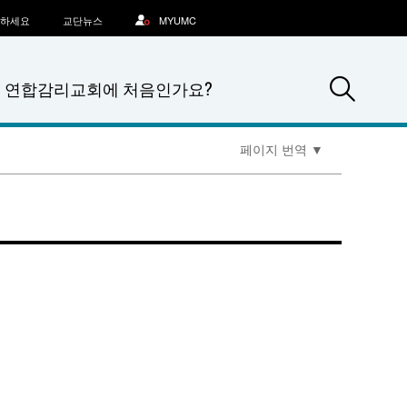
문하세요
교단뉴스
MYUMC
Sea
연합감리교회에 처음인가요?
페이지 번역
▼