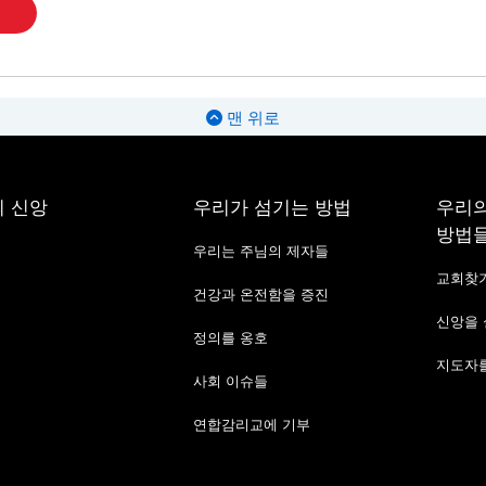
맨 위로
 신앙
우리가 섬기는 방법
우리의
방법
우리는 주님의 제자들
교회찾
건강과 온전함을 증진
신앙을
정의를 옹호
지도자를
사회 이슈들
연합감리교에 기부