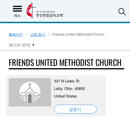
S
메뉴
홈페이지
교회 찾기
Friends United Methodist Church
페이지 번역
▼
FRIENDS UNITED METHODIST CHURCH
331 N Lewis St
Latty, Ohio, 45855
United States
길찾기