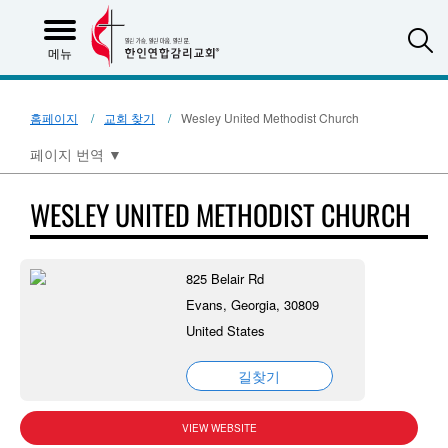
S
메뉴
홈페이지
교회 찾기
Wesley United Methodist Church
페이지 번역
▼
WESLEY UNITED METHODIST CHURCH
825 Belair Rd
Evans, Georgia, 30809
United States
길찾기
VIEW WEBSITE