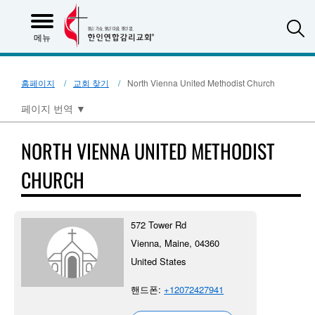
S
메뉴
홈페이지
교회 찾기
North Vienna United Methodist Church
페이지 번역
▼
NORTH VIENNA UNITED METHODIST
CHURCH
572 Tower Rd
Vienna, Maine, 04360
United States
핸드폰:
+12072427941