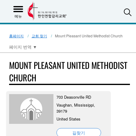
S
메뉴
홈페이지
교회 찾기
Mount Pleasant United Methodist Church
페이지 번역
▼
MOUNT PLEASANT UNITED METHODIST
CHURCH
703 Deasonville RD
Vaughan, Mississippi,
39179
United States
길찾기