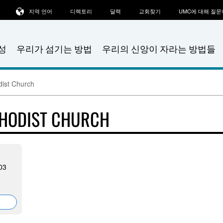
지역 언어
디렉토리
달력
교회찾기
UMC에 대해 질
성
우리가 섬기는 방법
우리의 신앙이 자라는 방법들
dist Church
ETHODIST CHURCH
303