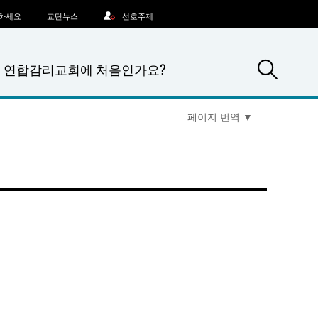
문하세요
교단뉴스
선호주제
Sea
연합감리교회에 처음인가요?
페이지 번역
▼