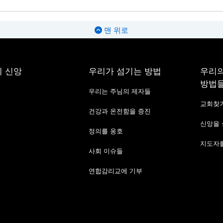
맨 위로
 신앙
우리가 섬기는 방법
우리의
방법
우리는 주님의 제자들
교회찾
건강과 온전함을 증진
신앙을
정의를 옹호
지도자를
사회 이슈들
연합감리교에 기부