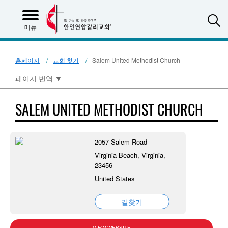
S
메뉴
홈페이지
교회 찾기
Salem United Methodist Church
페이지 번역
▼
SALEM UNITED METHODIST CHURCH
2057 Salem Road
Virginia Beach, Virginia,
23456
United States
길찾기