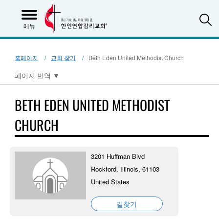
S
메뉴
홈페이지
교회 찾기
Beth Eden United Methodist Church
페이지 번역
▼
BETH EDEN UNITED METHODIST
CHURCH
3201 Huffman Blvd
Rockford, Illinois, 61103
United States
길찾기