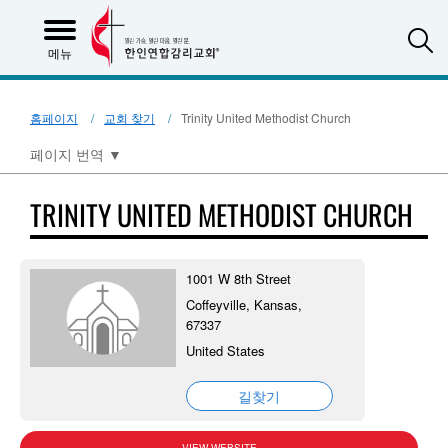
S
메뉴
홈페이지
교회 찾기
Trinity United Methodist Church
페이지 번역
▼
TRINITY UNITED METHODIST CHURCH
1001 W 8th Street
Coffeyville, Kansas,
67337
United States
길찾기