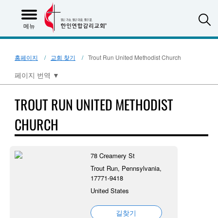
S
메뉴
홈페이지
교회 찾기
Trout Run United Methodist Church
페이지 번역
▼
TROUT RUN UNITED METHODIST
CHURCH
78 Creamery St
Trout Run, Pennsylvania,
17771-9418
United States
길찾기