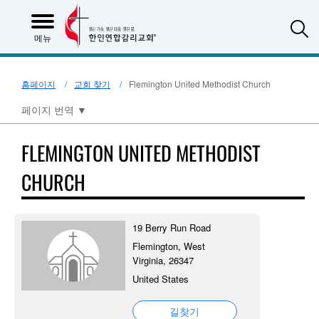
S
메뉴
홈페이지
교회 찾기
Flemington United Methodist Church
페이지 번역
▼
FLEMINGTON UNITED METHODIST
CHURCH
19 Berry Run Road
Flemington, West
Virginia, 26347
United States
길찾기