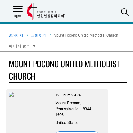
S
메뉴
홈페이지
교회 찾기
Mount Pocono United Methodist Church
페이지 번역
▼
MOUNT POCONO UNITED METHODIST
CHURCH
12 Church Ave
Mount Pocono,
Pennsylvania, 18344-
1606
United States