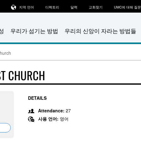
지역 언어
디렉토리
달력
교회찾기
UMC에 대해 질
성
우리가 섬기는 방법
우리의 신앙이 자라는 방법들
hurch
ST CHURCH
DETAILS
Attendance:
27
사용 언어:
영어