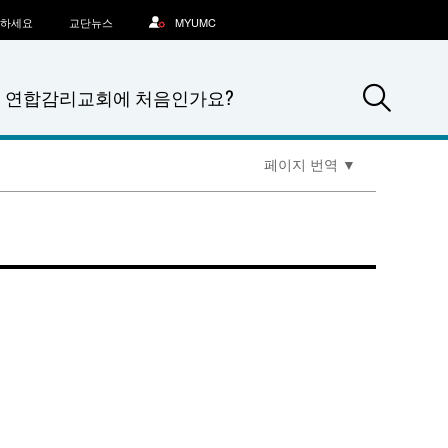
문하세요
교단뉴스
MYUMC
Sea
연합감리교회에 처음인가요?
페이지 번역
▼