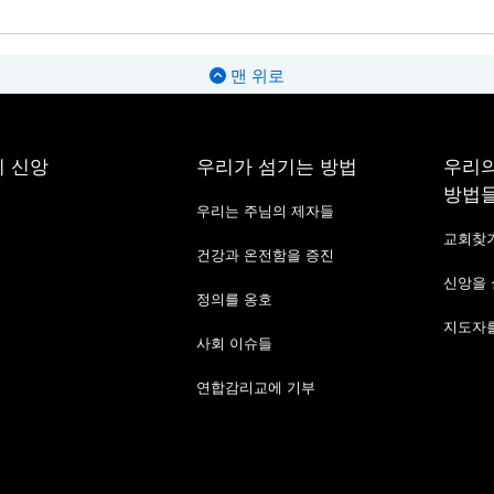
맨 위로
 신앙
우리가 섬기는 방법
우리의
방법
우리는 주님의 제자들
교회찾
건강과 온전함을 증진
신앙을
정의를 옹호
지도자를
사회 이슈들
연합감리교에 기부