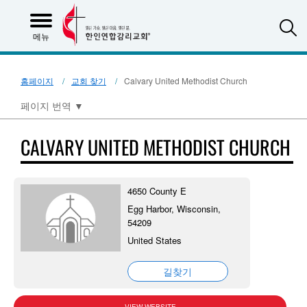
S
메뉴
홈페이지
교회 찾기
Calvary United Methodist Church
페이지 번역
▼
CALVARY UNITED METHODIST CHURCH
4650 County E
Egg Harbor, Wisconsin,
54209
United States
길찾기