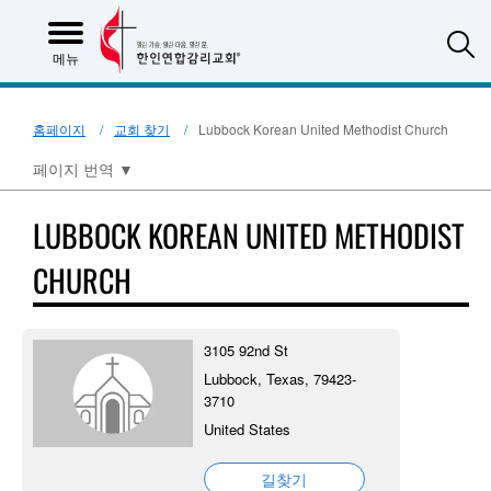
S
메뉴
홈페이지
교회 찾기
Lubbock Korean United Methodist Church
페이지 번역
▼
LUBBOCK KOREAN UNITED METHODIST
CHURCH
3105 92nd St
Lubbock, Texas, 79423-
3710
United States
길찾기