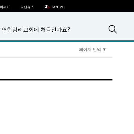
문하세요
교단뉴스
MYUMC
Sea
연합감리교회에 처음인가요?
페이지 번역
▼