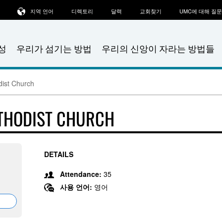
지역 언어
디렉토리
달력
교회찾기
UMC에 대해 질
성
우리가 섬기는 방법
우리의 신앙이 자라는 방법들
dist Church
ETHODIST CHURCH
DETAILS
Attendance:
35
사용 언어:
영어