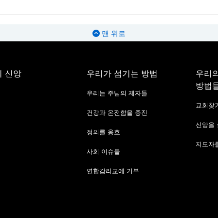
맨 위로
 신앙
우리가 섬기는 방법
우리의
방법
우리는 주님의 제자들
교회찾
건강과 온전함을 증진
신앙을
정의를 옹호
지도자를
사회 이슈들
연합감리교에 기부