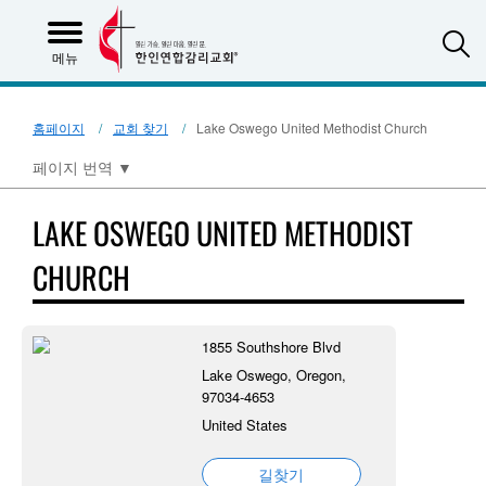
S
메뉴
홈페이지
교회 찾기
Lake Oswego United Methodist Church
페이지 번역
▼
LAKE OSWEGO UNITED METHODIST
CHURCH
1855 Southshore Blvd
Lake Oswego, Oregon,
97034-4653
United States
길찾기