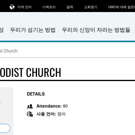
지역 언어
디렉토리
달력
교회찾기
UMC에 대해 질
성
우리가 섬기는 방법
우리의 신앙이 자라는 방법들
st Church
HODIST CHURCH
E
DETAILS
,
Attendance:
80
사용 언어:
영어