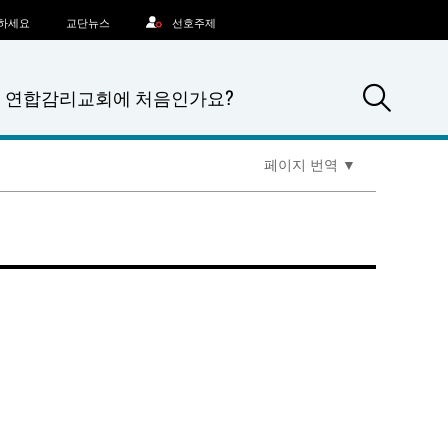
문하세요
교단뉴스
선호주제
Sea
연합감리교회에 처음인가요?
페이지 번역
▼