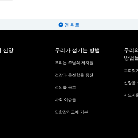
맨 위로
 신앙
우리가 섬기는 방법
우리의
방법
우리는 주님의 제자들
교회찾
건강과 온전함을 증진
신앙을
정의를 옹호
지도자를
사회 이슈들
연합감리교에 기부