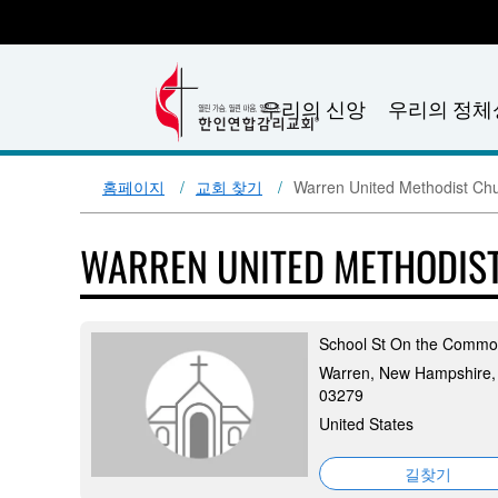
우리의 신앙
우리의 정체
홈페이지
교회 찾기
Warren United Methodist Ch
WARREN UNITED METHODIS
School St On the Comm
Warren, New Hampshire,
03279
United States
길찾기