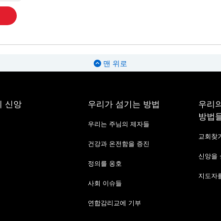
맨 위로
 신앙
우리가 섬기는 방법
우리의
방법
우리는 주님의 제자들
교회찾
건강과 온전함을 증진
신앙을
정의를 옹호
지도자를
사회 이슈들
연합감리교에 기부