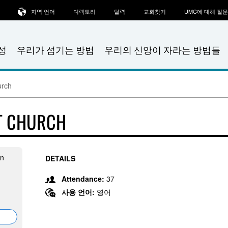
지역 언어
디렉토리
달력
교회찾기
UMC에 대해 질
성
우리가 섬기는 방법
우리의 신앙이 자라는 방법들
urch
T CHURCH
on
DETAILS
Attendance:
37
사용 언어:
영어